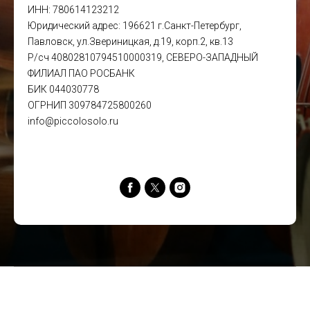
ИНН: 780614123212
Юридический адрес: 196621 г.Санкт-Петербург,
Павловск, ул.Звериницкая, д.19, корп.2, кв.13
Р/сч 40802810794510000319, СЕВЕРО-ЗАПАДНЫЙ
ФИЛИАЛ ПАО РОСБАНК
БИК 044030778
ОГРНИП 309784725800260
info@piccolosolo.ru